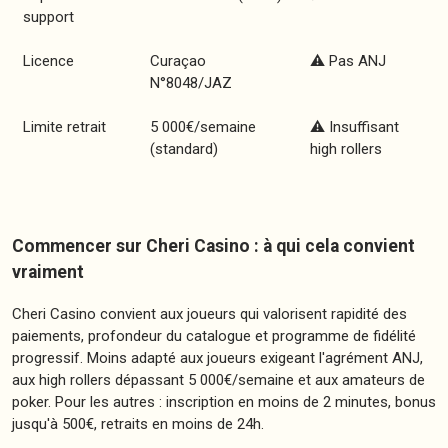
support
Licence
Curaçao
⚠️ Pas ANJ
N°8048/JAZ
Limite retrait
5 000€/semaine
⚠️ Insuffisant
(standard)
high rollers
Commencer sur Cheri Casino : à qui cela convient
vraiment
Cheri Casino convient aux joueurs qui valorisent rapidité des
paiements, profondeur du catalogue et programme de fidélité
progressif. Moins adapté aux joueurs exigeant l'agrément ANJ,
aux high rollers dépassant 5 000€/semaine et aux amateurs de
poker. Pour les autres : inscription en moins de 2 minutes, bonus
jusqu'à 500€, retraits en moins de 24h.