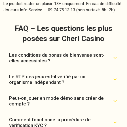
Le jeu doit rester un plaisir. 18+ uniquement. En cas de difficulté :
Joueurs Info Service — 09 74 75 13 13 (non surtaxé, 8h–2h).
FAQ – Les questions les plus
posées sur Cheri Casino
Les conditions du bonus de bienvenue sont-
elles accessibles ?
Le RTP des jeux est-il vérifié par un
Bonus de 100% jusqu'à 500€, wagering x35, délai 30 jours, 
organisme indépendant ?
mise maximale 5€/tour. Pour un dépôt de 100€, le 
wagering est de 3 500€ (100€ × 35) via les slots 
(contribution 100%). Ce niveau de wagering est inférieur 
Peut-on jouer en mode démo sans créer de
Oui. Les RTP sont certifiés par eCOGRA (dernier rapport : 
de 10 à 25% aux concurrents directs.
compte ?
2026), consultables dans la fiche de chaque titre. Les RNG 
sont également certifiés, garantissant l'absence de 
manipulation des résultats.
Comment fonctionne la procédure de
Oui, pour la grande majorité des machines à sous — sans 
vérification KYC ?
inscription, sans dépôt. Non disponible pour le Live Casino 