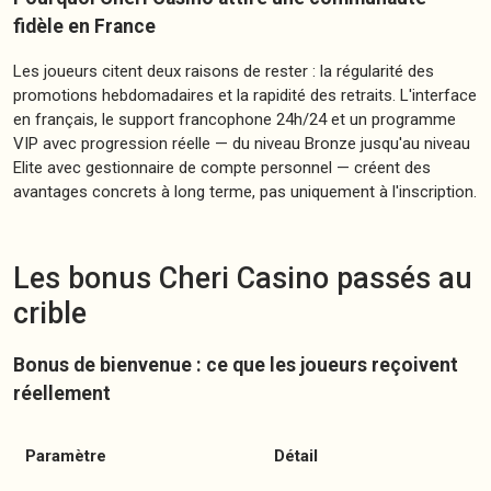
fidèle en France
Les joueurs citent deux raisons de rester : la régularité des
promotions hebdomadaires et la rapidité des retraits. L'interface
en français, le support francophone 24h/24 et un programme
VIP avec progression réelle — du niveau Bronze jusqu'au niveau
Elite avec gestionnaire de compte personnel — créent des
avantages concrets à long terme, pas uniquement à l'inscription.
Les bonus Cheri Casino passés au
crible
Bonus de bienvenue : ce que les joueurs reçoivent
réellement
Paramètre
Détail