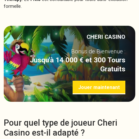
formelle.
CHERI CASINO
Bonus de Bienvenue :
Jusqu'à 14 000 € et 300 Tours
Gratuits
Jouer maintenant
Pour quel type de joueur Cheri
Casino est-il adapté ?