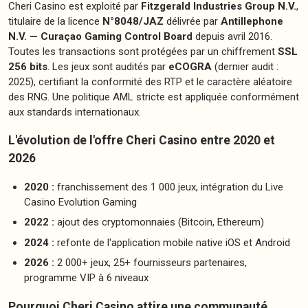
Cheri Casino est exploité par
Fitzgerald Industries Group N.V.
,
titulaire de la licence
N°8048/JAZ
délivrée par
Antillephone
N.V. — Curaçao Gaming Control Board
depuis avril 2016.
Toutes les transactions sont protégées par un chiffrement
SSL
256 bits
. Les jeux sont audités par
eCOGRA
(dernier audit :
2025), certifiant la conformité des RTP et le caractère aléatoire
des RNG. Une politique AML stricte est appliquée conformément
aux standards internationaux.
L'évolution de l'offre Cheri Casino entre 2020 et
2026
2020 :
franchissement des 1 000 jeux, intégration du Live
Casino Evolution Gaming
2022 :
ajout des cryptomonnaies (Bitcoin, Ethereum)
2024 :
refonte de l'application mobile native iOS et Android
2026 :
2 000+ jeux, 25+ fournisseurs partenaires,
programme VIP à 6 niveaux
Pourquoi Cheri Casino attire une communauté