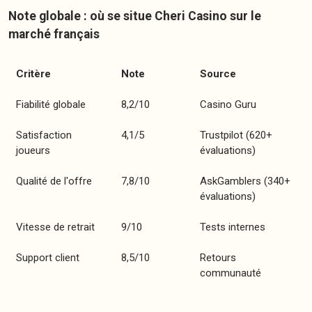
Note globale : où se situe Cheri Casino sur le
marché français
Critère
Note
Source
Fiabilité globale
8,2/10
Casino Guru
Satisfaction
4,1/5
Trustpilot (620+
joueurs
évaluations)
Qualité de l'offre
7,8/10
AskGamblers (340+
évaluations)
Vitesse de retrait
9/10
Tests internes
Support client
8,5/10
Retours
communauté