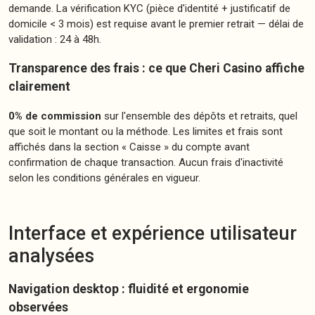
demande. La vérification KYC (pièce d'identité + justificatif de
domicile < 3 mois) est requise avant le premier retrait — délai de
validation : 24 à 48h.
Transparence des frais : ce que Cheri Casino affiche
clairement
0% de commission
sur l'ensemble des dépôts et retraits, quel
que soit le montant ou la méthode. Les limites et frais sont
affichés dans la section « Caisse » du compte avant
confirmation de chaque transaction. Aucun frais d'inactivité
selon les conditions générales en vigueur.
Interface et expérience utilisateur
analysées
Navigation desktop : fluidité et ergonomie
observées