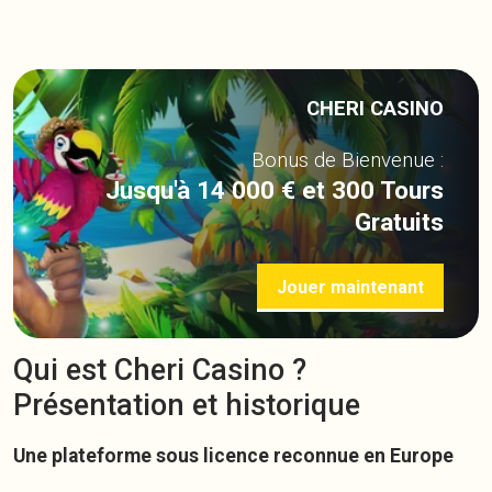
CHERI CASINO
Bonus de Bienvenue :
Jusqu'à 14 000 € et 300 Tours
Gratuits
Jouer maintenant
Qui est Cheri Casino ?
Présentation et historique
Une plateforme sous licence reconnue en Europe