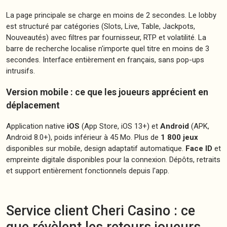
La page principale se charge en moins de 2 secondes. Le lobby
est structuré par catégories (Slots, Live, Table, Jackpots,
Nouveautés) avec filtres par fournisseur, RTP et volatilité. La
barre de recherche localise n'importe quel titre en moins de 3
secondes. Interface entièrement en français, sans pop-ups
intrusifs.
Version mobile : ce que les joueurs apprécient en
déplacement
Application native
iOS
(App Store, iOS 13+) et
Android
(APK,
Android 8.0+), poids inférieur à 45 Mo. Plus de
1 800 jeux
disponibles sur mobile, design adaptatif automatique.
Face ID
et
empreinte digitale disponibles pour la connexion. Dépôts, retraits
et support entièrement fonctionnels depuis l'app.
Service client Cheri Casino : ce