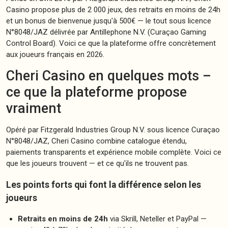
Casino propose plus de 2 000 jeux, des retraits en moins de 24h
et un bonus de bienvenue jusqu'à 500€ — le tout sous licence
N°8048/JAZ délivrée par Antillephone N.V. (Curaçao Gaming
Control Board). Voici ce que la plateforme offre concrètement
aux joueurs français en 2026.
Cheri Casino en quelques mots –
ce que la plateforme propose
vraiment
Opéré par Fitzgerald Industries Group N.V. sous licence Curaçao
N°8048/JAZ, Cheri Casino combine catalogue étendu,
paiements transparents et expérience mobile complète. Voici ce
que les joueurs trouvent — et ce qu'ils ne trouvent pas.
Les points forts qui font la différence selon les
joueurs
Retraits en moins de 24h
via Skrill, Neteller et PayPal —