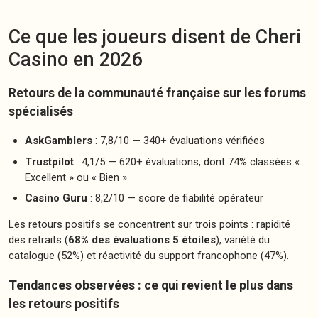
Ce que les joueurs disent de Cheri
Casino en 2026
Retours de la communauté française sur les forums
spécialisés
AskGamblers
: 7,8/10 — 340+ évaluations vérifiées
Trustpilot
: 4,1/5 — 620+ évaluations, dont 74% classées «
Excellent » ou « Bien »
Casino Guru
: 8,2/10 — score de fiabilité opérateur
Les retours positifs se concentrent sur trois points : rapidité
des retraits (
68% des évaluations 5 étoiles
), variété du
catalogue (52%) et réactivité du support francophone (47%).
Tendances observées : ce qui revient le plus dans
les retours positifs